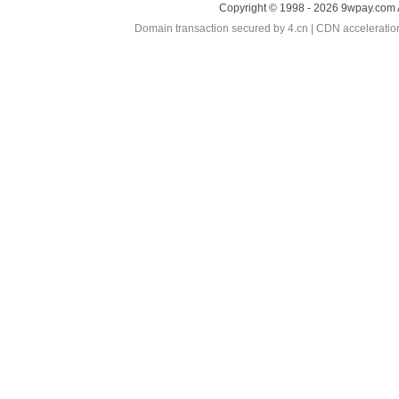
Copyright © 1998 - 2026 9wpay.com 
Domain transaction secured by 4.cn | CDN accelerati